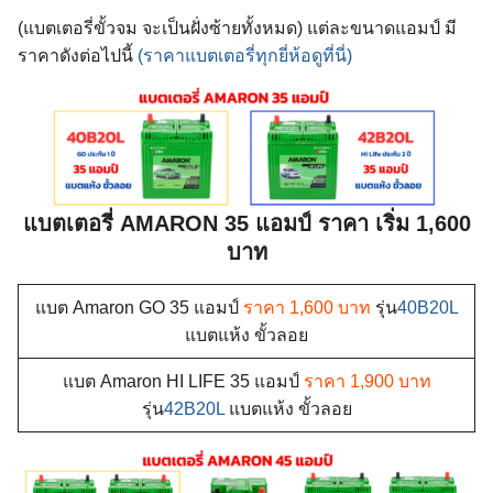
(แบตเตอรี่ขั้วจม จะเป็นฝั่งซ้ายทั้งหมด) แต่ละขนาดแอมป์ มี
ราคาดังต่อไปนี้
(ราคาแบตเตอรี่ทุกยี่ห้อดูที่นี่)
แบตเตอรี่ AMARON 35 แอมป์ ราคา เริ่ม 1,600
บาท
แบต Amaron GO 35 แอมป์
ราคา 1,600 บาท
รุ่น
40B20L
แบตแห้ง ขั้วลอย
แบต Amaron HI LIFE 35 แอมป์
ราคา 1,900 บาท
รุ่น
42B20L
แบตแห้ง ขั้วลอย