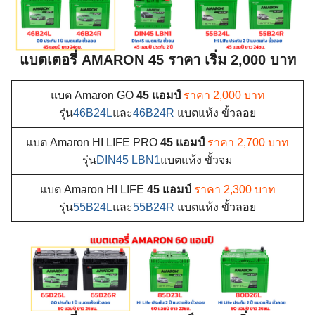
แบตเตอรี่ AMARON 45 ราคา เริ่ม 2,000 บาท
แบต Amaron GO
45 แอมป์
ราคา 2,000 บาท
รุ่น
46B24L
และ
46B24R
แบตแห้ง ขั้วลอย
แบต Amaron HI LIFE PRO
45 แอมป์
ราคา 2,700 บาท
รุ่น
DIN45 LBN1
แบตแห้ง ขั้วจม
แบต Amaron HI LIFE
45 แอมป์
ราคา 2,300 บาท
รุ่น
55B24L
และ
55B24R
แบตแห้ง ขั้วลอย