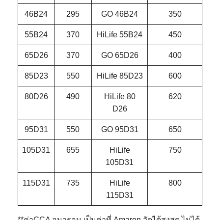
85D23
550
HiLife 85D23
600
80D26
490
HiLife 80
620
D26
95D31
550
GO 95D31
650
105D31
655
HiLife
750
105D31
115D31
735
HiLife
800
115D31
**ค่าCCA อมารอน เป็นค่าที่ Amaron วัดได้สูงสุด ไม่ได้
หมายความว่าคลาดเคลื่อนไม่ได้
วิธีดู รหัสรุ่นข้้วจม สามารถเรียกได้ทั้งรุ่น LN และ รุ่น
DIN แบต Amaron ขั้วจมมีแต่ขั้วซ้าย L เท่านั้น