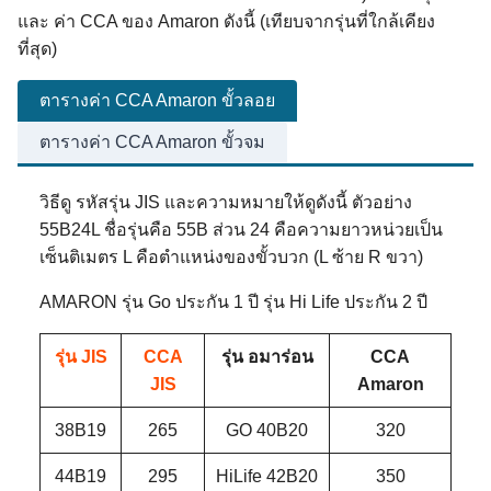
วิธีดู รหัสรุ่น JIS และความหมายให้ดูดังนี้ ตัวอย่าง
55B24L ชื่อรุ่นคือ 55B ส่วน 24 คือความยาวหน่วยเป็น
เซ็นติเมตร L คือตำแหน่งของขั้วบวก (L ซ้าย R ขวา)
AMARON รุ่น Go ประกัน 1 ปี รุ่น Hi Life ประกัน 2 ปี
รุ่น JIS
CCA
รุ่น อมาร่อน
CCA
JIS
Amaron
38B19
265
GO 40B20
320
44B19
295
HiLife 42B20
350
46B24
295
GO 46B24
350
55B24
370
HiLife 55B24
450
65D26
370
GO 65D26
400