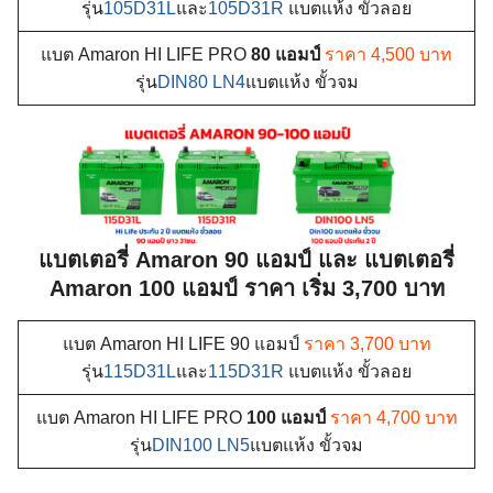
รุ่น
105D31L
และ
105D31R
แบตแห้ง ขั้วลอย
แบต Amaron HI LIFE PRO
80 แอมป์
ราคา 4,500 บาท
รุ่น
DIN80 LN4
แบตแห้ง ขั้วจม
แบตเตอรี่ Amaron 90 แอมป์ และ แบตเตอรี่
Amaron 100 แอมป์ ราคา เริ่ม 3,700 บาท
แบต Amaron HI LIFE 90 แอมป์
ราคา 3,700 บาท
รุ่น
115D31L
และ
115D31R
แบตแห้ง ขั้วลอย
แบต Amaron HI LIFE PRO
100 แอมป์
ราคา 4,700 บาท
รุ่น
DIN100 LN5
แบตแห้ง ขั้วจม