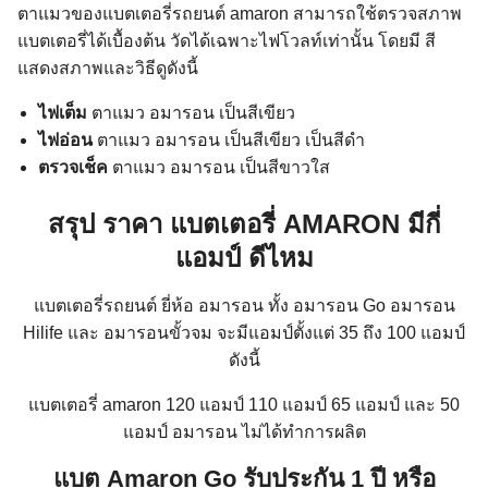
ตรวจเช็ค
ตาแมว อมารอน เป็นสีขาวใส
สรุป ราคา แบตเตอรี่ AMARON มีกี่
แอมป์ ดีไหม
แบตเตอรี่รถยนต์ ยี่ห้อ อมารอน ทั้ง อมารอน Go อมารอน
Hilife และ อมารอนขั้วจม จะมีแอมป์ตั้งแต่ 35 ถึง 100 แอมป์
ดังนี้
แบตเตอรี่ amaron 120 แอมป์ 110 แอมป์ 65 แอมป์ และ 50
แอมป์ อมารอน ไม่ได้ทำการผลิต
แบต Amaron Go รับประกัน 1 ปี หรือ
20,000 โล
ชื่อรุ่น
แอมป์
ราคา
/บาท
Amaron 40B20L
35 แอมป์
1,600