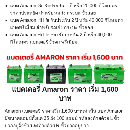
แบต Amaron Go รับประกัน 1 ปี หรือ 20,000 กิโลเมตร
ราคาประหยัด สำหรับรถเก๋ง กระบะ ขั้วลอย
แบต Amaron Hi life รับประกัน 2 ปี หรือ 40,000 กิโลเมตร
แบตพรีเมี่ยม สำหรับรถเก๋ง กระบะ ขั้วลอย
แบต Amaron Hi life Pro รับประกัน 2 ปี หรือ 40,000
กิโลเมตร แบตเตอรี่ขั้วจม พรีเมี่ยม
แบตเตอรี่ Amaron ราคา เริ่ม 1,600
บาท
Amaron แบตเตอรี่ ราคาเริ่ม 1,600 บาทเท่านั้น แบต Amaron
มีขนาดแอมป์ตั้งแต่ 35 ถึง 100 แอมป์ รหัสลงท้ายด้วย L ข้้ว
บวกอยู่ฝั่งซ้าย ลงท้ายด้วย R ขั้วบวกอยู่ขวา