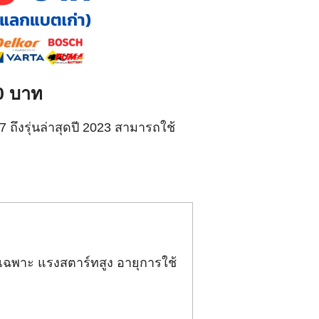
00 บาท
 ถึงรุ่นล่าสุดปี 2023 สามารถใช้
เฉพาะ แรงสตาร์ทสูง อายุการใช้