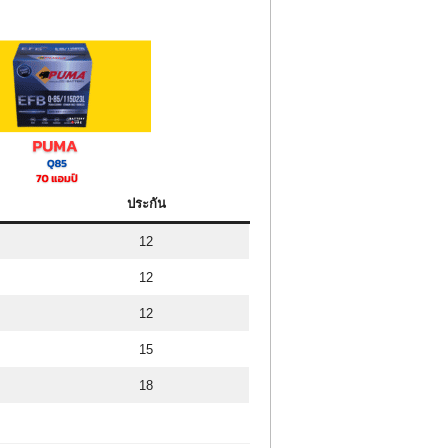
ประกัน
12
12
12
15
18