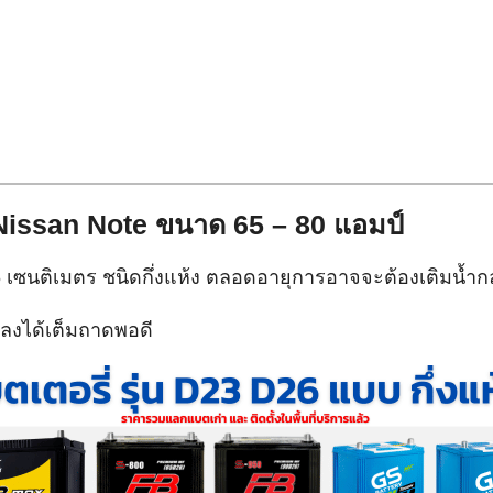
 Nissan Note ขนาด 65 – 80 แอมป์
6 เซนติเมตร ชนิดกึ่งแห้ง ตลอดอายุการอาจจะต้องเติมน้ำกลั
ลงได้เต็มถาดพอดี