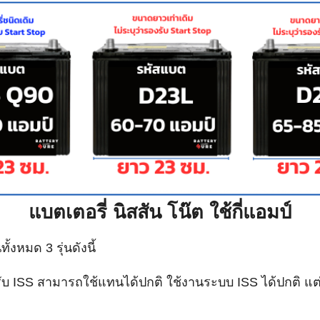
แบตเตอรี่ นิสสัน โน๊ต ใช้กี่แอมป์
ั้งหมด 3 รุ่นดังนี้
งรับ ISS สามารถใช้แทนได้ปกติ ใช้งานระบบ ISS ได้ปกติ 