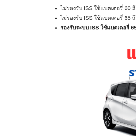
ไม่รองรับ ISS ใช้แบตเตอรี่ 60
ไม่รองรับ ISS ใช้แบตเตอรี่ 65
รองรับระบบ ISS ใช้แบตเตอรี่ 6