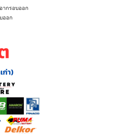
องเอากรอบออก
อบออก