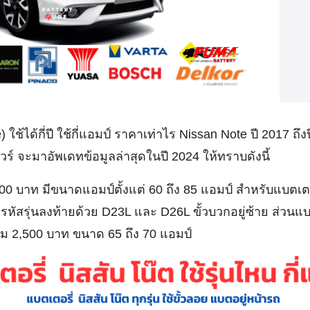
 ใช้ได้กี่ปี ใช้กี่แอมป์ ราคาเท่าไร Nissan Note ปี 2017 ถึง
ัวร์ จะมาอัพเดทข้อมูลล่าสุดในปี 2024 ให้ทราบดังนี้
,100 บาท มีขนาดแอมป์ตั้งแต่ 60 ถึง 85 แอมป์ สำหรับแบตเตอ
หัสรุ่นลงท้ายด้วย D23L และ D26L ขั้วบวกอยู่ซ้าย ส่วนแบตเต
่ม 2,500 บาท ขนาด 65 ถึง 70 แอมป์