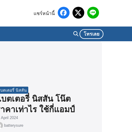
แชร์หน้านี้
โทรเลย
บตเตอรี่ นิสสัน
บตเตอรี่ นิสสัน โน๊ต
าคาเท่าไร ใช้กี่แอมป์
 April 2024
batterysure