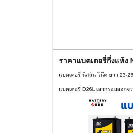
ราคาแบตเตอรี่กึ่งแห้ง
แบตเตอรี่ นิสสัน โน๊ต ยาว 23-2
แบตเตอรี่ D26L เอากรอบออกจะ