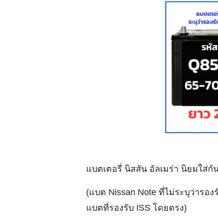
แบตเตอรี่ นิสสัน อัลเมร่า นิยมใส่กันท
(แบต Nissan Note ที่ไม่ระบุว่ารอ
แบตที่รองรับ ISS โดยตรง)